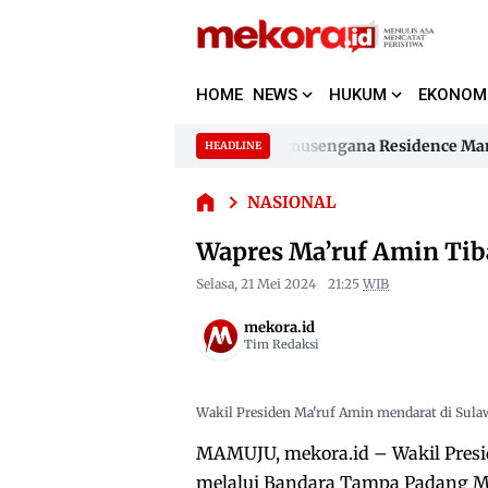
HOME
NEWS
HUKUM
EKONOM
Supplier Segel Perumahan Samusengana Residence Mamuju
HEADLINE
Wapres
Skip
Ma’ruf
to
Supplier Segel Perumahan Samusengana Residence Mamuju
Amin
NASIONAL
content
Tiba di
Wapres Ma’ruf Amin Tiba
Sulbar
Selasa, 21 Mei 2024
21:25
WIB
mekora.id
Tim Redaksi
Wakil Presiden Ma'ruf Amin mendarat di Sulaw
MAMUJU, mekora.id – Wakil Preside
melalui Bandara Tampa Padang 