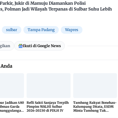
arkir, Jukir di Mamuju Diamankan Polisi
, Polman Jadi Wilayah Terpanas di Sulbar Suhu Lebih
sulbar
Tampa Padang
Wapres
gikan
Ikuti di Google News
 Anda
bar Jadikan 480
Refli Sakti Sanjaya Terpilh
Tambang Rakyat Bonehau-
ibmas Garda
Pimpim WALHI Sulbar
Kalumpang Ditata, ESDM
enanggulangan
2026-20230 di PDLH IV
Minta Tambang Tak
KETUK DOORS
Dikuasai Pihak Luar