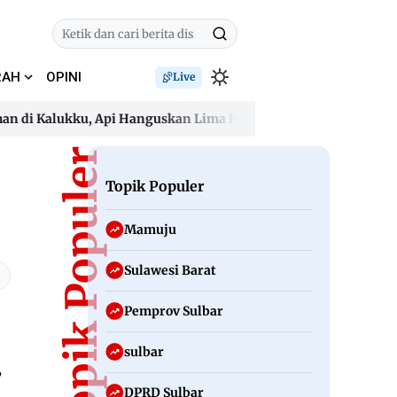
RAH
OPINI
Live
di Kalukku, Api Hanguskan Lima Hektare dan Ancam Permuki
di Kalukku, Api Hanguskan Lima Hektare dan Ancam Permuki
Topik Populer
Topik Populer
Mamuju
Sulawesi Barat
Pemprov Sulbar
sulbar
,
DPRD Sulbar