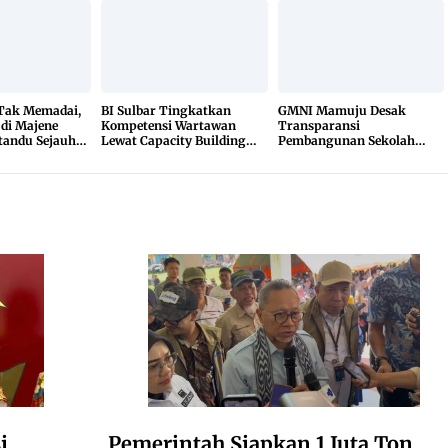
 Tak Memadai,
BI Sulbar Tingkatkan
GMNI Mamuju Desak
 di Majene
Kompetensi Wartawan
Transparansi
tandu Sejauh
Lewat Capacity Building
Pembangunan Sekolah
r
2026
Rakyat, Minta Hasil Uji
Material Dibuka
i
Pemerintah Siapkan 1 Juta Ton