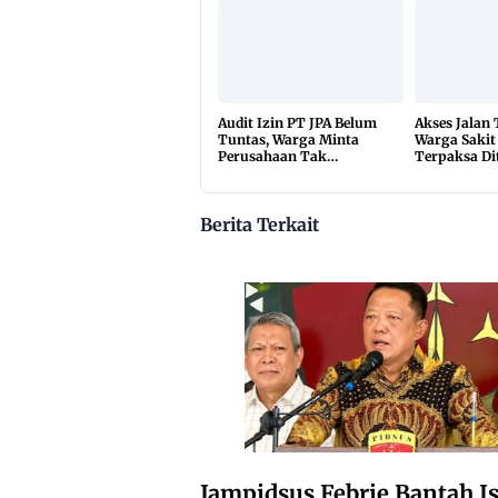
di 650 Desa
Audit Izin PT JPA Belum
Akses Jalan
Tuntas, Warga Minta
Warga Sakit
Perusahaan Tak
Terpaksa Di
Beraktivitas
10 Kilomete
Berita Terkait
Jampidsus Febrie Bantah Is