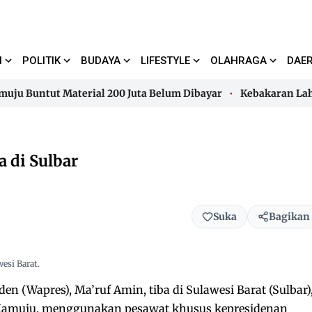
I
POLITIK
BUDAYA
LIFESTYLE
OLAHRAGA
DAE
 Buntut Material 200 Juta Belum Dibayar
Kebakaran Lahan 
 Buntut Material 200 Juta Belum Dibayar
Kebakaran Lahan 
 di Sulbar
Suka
Bagikan
esi Barat.
n (Wapres), Ma’ruf Amin, tiba di Sulawesi Barat (Sulbar)
Mamuju, menggunakan pesawat khusus kepresidenan