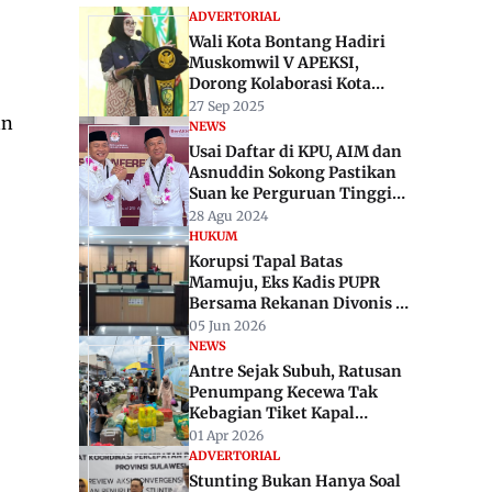
ADVERTORIAL
Wali Kota Bontang Hadiri
Muskomwil V APEKSI,
Dorong Kolaborasi Kota
Kalimantan Menuju
27 Sep 2025
an
Indonesia Emas 2045
NEWS
Usai Daftar di KPU, AIM dan
Asnuddin Sokong Pastikan
Suan ke Perguruan Tinggi
di Sulbar
28 Agu 2024
HUKUM
Korupsi Tapal Batas
Mamuju, Eks Kadis PUPR
Bersama Rekanan Divonis 6
dan 8 Tahun Penjara
05 Jun 2026
NEWS
Antre Sejak Subuh, Ratusan
Penumpang Kecewa Tak
Kebagian Tiket Kapal
Perintis Mamuju–Bontang
01 Apr 2026
ADVERTORIAL
Stunting Bukan Hanya Soal