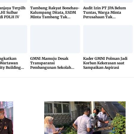
Sanjaya Terpilh
Tambang Rakyat Bonehau-
Audit Izin PT JPA Belum
HI Sulbar
Kalumpang Ditata, ESDM
Tuntas, Warga Minta
di PDLH IV
Minta Tambang Tak
Perusahaan Tak
Dikuasai Pihak Luar
Beraktivitas
ingkatkan
GMNI Mamuju Desak
Kader GMNI Polman Jadi
 Wartawan
Transparansi
Korban Kekerasan saat
ity Building
Pembangunan Sekolah
Sampaikan Aspirasi
Rakyat, Minta Hasil Uji
Material Dibuka