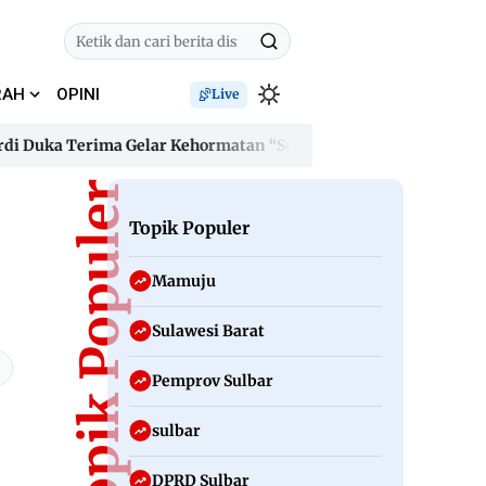
RAH
OPINI
Live
uka Terima Gelar Kehormatan “Sulo Tappidena Balanipa”, Janji
uka Terima Gelar Kehormatan “Sulo Tappidena Balanipa”, Janji
Topik Populer
Topik Populer
Mamuju
Sulawesi Barat
Pemprov Sulbar
sulbar
DPRD Sulbar