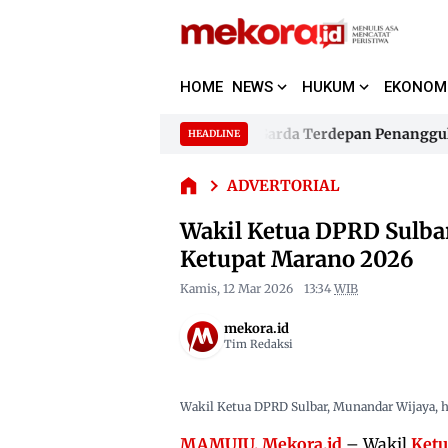
Wakil
HOME
NEWS
HUKUM
EKONOM
Ketua
DPRD
Sulbar
r Jadikan 480 Bhabinkamtibmas Garda Terdepan Penanggulang
HEADLINE
Skip
Apresiasi
to
r Jadikan 480 Bhabinkamtibmas Garda Terdepan Penanggulang
Apel
ADVERTORIAL
content
Gelar
Pasukan
Wakil Ketua DPRD Sulbar
Operasi
Ketupat Marano 2026
Ketupat
Marano
Kamis, 12 Mar 2026
13:34
WIB
2026
mekora.id
Tim Redaksi
Wakil Ketua DPRD Sulbar, Munandar Wijaya, ha
MAMUJU, Mekora.id
– Wakil
Ketu