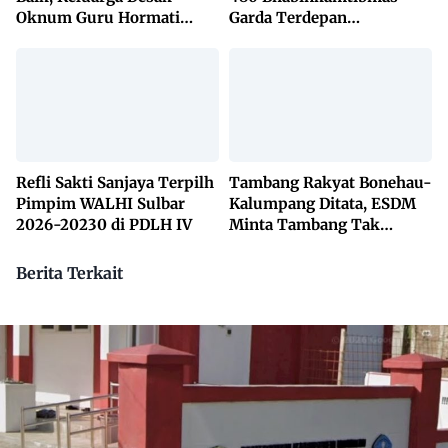
Oknum Guru Hormati
Garda Terdepan
Lembaga Adat Bonehau
Penanggulangan TBC
Lewat KETUK DOORS di
650 Desa
Refli Sakti Sanjaya Terpilh
Tambang Rakyat Bonehau-
Pimpim WALHI Sulbar
Kalumpang Ditata, ESDM
2026-20230 di PDLH IV
Minta Tambang Tak
Dikuasai Pihak Luar
Berita Terkait