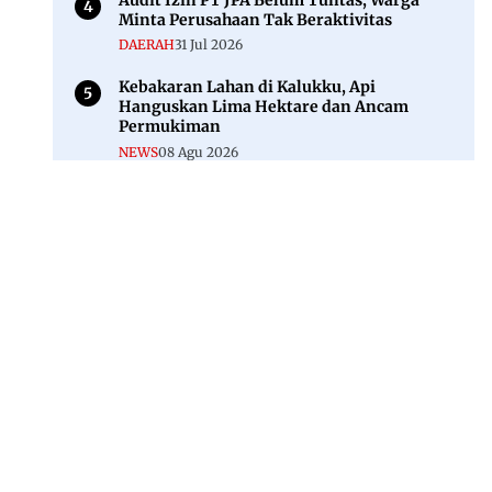
Minta Perusahaan Tak Beraktivitas
DAERAH
31 Jul 2026
Kebakaran Lahan di Kalukku, Api
Hanguskan Lima Hektare dan Ancam
Permukiman
NEWS
08 Agu 2026
Jl. Rajawali, Mamuju, Sulawesi Barat, 91515
082293842888
mekoramedia@gmail.com