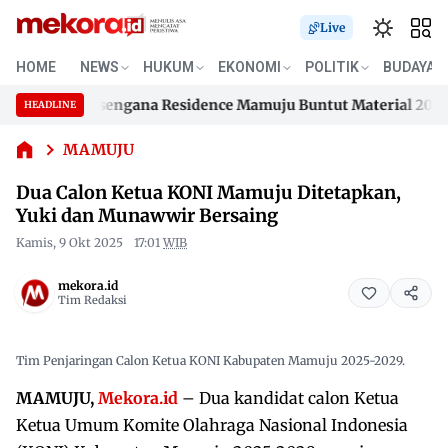
Live
HOME
NEWS
HUKUM
EKONOMI
POLITIK
BUDAYA
Dua Calon
ahan Samusengana Residence Mamuju Buntut Material 200 Juta
Ketua KONI
HEADLINE
Skip
Mamuju
ahan Samusengana Residence Mamuju Buntut Material 200 Juta
Ditetapkan,
to
MAMUJU
Yuki dan
content
Dua Calon Ketua KONI Mamuju Ditetapkan,
Munawwir
Bersaing
Yuki dan Munawwir Bersaing
Kamis, 9 Okt 2025
17:01
WIB
mekora.id
Tim Redaksi
Tim Penjaringan Calon Ketua KONI Kabupaten Mamuju 2025-2029.
MAMUJU,
Mekora.id
– Dua kandidat calon Ketua
Ketua Umum Komite Olahraga Nasional Indonesia