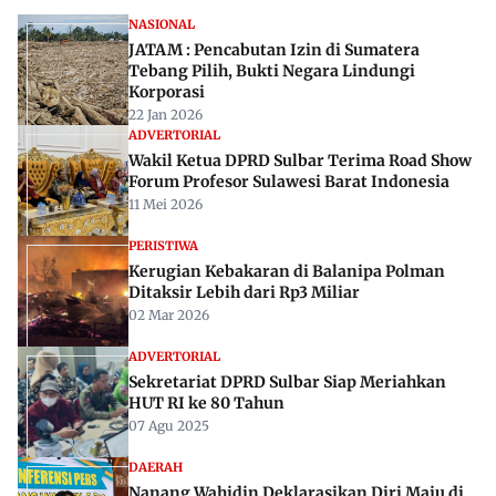
NASIONAL
JATAM : Pencabutan Izin di Sumatera
Tebang Pilih, Bukti Negara Lindungi
Korporasi
22 Jan 2026
ADVERTORIAL
Wakil Ketua DPRD Sulbar Terima Road Show
Forum Profesor Sulawesi Barat Indonesia
11 Mei 2026
PERISTIWA
Kerugian Kebakaran di Balanipa Polman
Ditaksir Lebih dari Rp3 Miliar
02 Mar 2026
ADVERTORIAL
Sekretariat DPRD Sulbar Siap Meriahkan
HUT RI ke 80 Tahun
07 Agu 2025
DAERAH
Nanang Wahidin Deklarasikan Diri Maju di