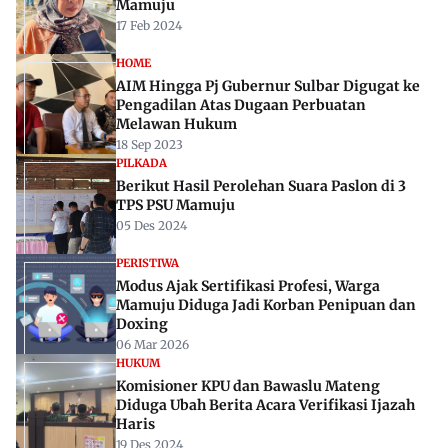
Mamuju
17 Feb 2024
HOME
AIM Hingga Pj Gubernur Sulbar Digugat ke
Pengadilan Atas Dugaan Perbuatan
Melawan Hukum
18 Sep 2023
PILKADA
Berikut Hasil Perolehan Suara Paslon di 3
TPS PSU Mamuju
05 Des 2024
PERISTIWA
Modus Ajak Sertifikasi Profesi, Warga
Mamuju Diduga Jadi Korban Penipuan dan
Doxing
06 Mar 2026
HUKUM
Komisioner KPU dan Bawaslu Mateng
Diduga Ubah Berita Acara Verifikasi Ijazah
Haris
19 Des 2024