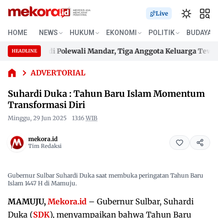
Live
HOME
NEWS
HUKUM
EKONOMI
POLITIK
BUDAYA
Suhardi Duka
nggung di Polewali Mandar, Tiga Anggota Keluarga Tewas Te
HEADLINE
: Tahun Baru
Skip
Islam
nggung di Polewali Mandar, Tiga Anggota Keluarga Tewas Te
to
ADVERTORIAL
Momentum
content
Transformasi
Suhardi Duka : Tahun Baru Islam Momentum
Diri
Transformasi Diri
Minggu, 29 Jun 2025
13:16
WIB
mekora.id
Tim Redaksi
Gubernur Sulbar Suhardi Duka saat membuka peringatan Tahun Baru
Islam 1447 H di Mamuju.
MAMUJU,
Mekora.id
– Gubernur Sulbar, Suhardi
Duka (
SDK
), menyampaikan bahwa Tahun Baru