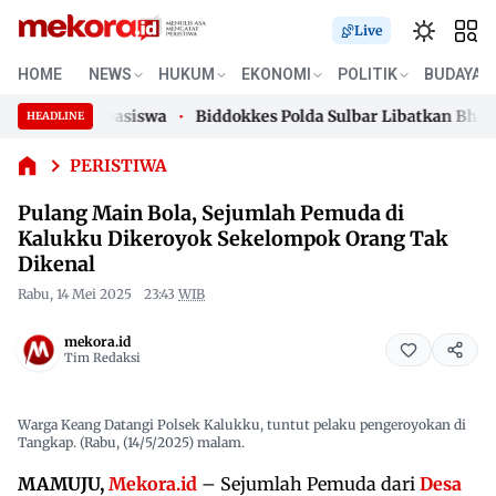
Live
Pulang
HOME
NEWS
HUKUM
EKONOMI
POLITIK
BUDAYA
Main Bola,
rogram Beasiswa
Biddokkes Polda Sulbar Libatkan Bhabinka
Sejumlah
HEADLINE
Skip
Pemuda di
rogram Beasiswa
Biddokkes Polda Sulbar Libatkan Bhabinka
Kalukku
to
PERISTIWA
Dikeroyok
content
Pulang Main Bola, Sejumlah Pemuda di
Sekelompok
Orang Tak
Kalukku Dikeroyok Sekelompok Orang Tak
Dikenal
Dikenal
Rabu, 14 Mei 2025
23:43
WIB
mekora.id
Tim Redaksi
Warga Keang Datangi Polsek Kalukku, tuntut pelaku pengeroyokan di
Tangkap. (Rabu, (14/5/2025) malam.
MAMUJU,
Mekora.id
– Sejumlah Pemuda dari
Desa