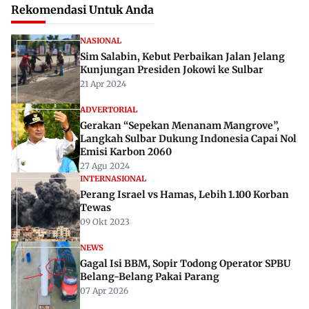
Rekomendasi Untuk Anda
NASIONAL
Sim Salabin, Kebut Perbaikan Jalan Jelang
Kunjungan Presiden Jokowi ke Sulbar
21 Apr 2024
ADVERTORIAL
Gerakan “Sepekan Menanam Mangrove”,
Langkah Sulbar Dukung Indonesia Capai Nol
Emisi Karbon 2060
27 Agu 2024
INTERNASIONAL
Perang Israel vs Hamas, Lebih 1.100 Korban
Tewas
09 Okt 2023
NEWS
Gagal Isi BBM, Sopir Todong Operator SPBU
Belang-Belang Pakai Parang
07 Apr 2026