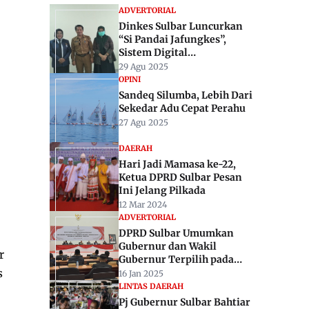
ADVERTORIAL
Dinkes Sulbar Luncurkan
“Si Pandai Jafungkes”,
Sistem Digital
Pendampingan ASN
29 Agu 2025
Fungsional Kesehatan
OPINI
Sandeq Silumba, Lebih Dari
Sekedar Adu Cepat Perahu
27 Agu 2025
DAERAH
Hari Jadi Mamasa ke-22,
Ketua DPRD Sulbar Pesan
Ini Jelang Pilkada
12 Mar 2024
ADVERTORIAL
DPRD Sulbar Umumkan
Gubernur dan Wakil
r
Gubernur Terpilih pada
Pilkada 2024
s
16 Jan 2025
LINTAS DAERAH
Pj Gubernur Sulbar Bahtiar