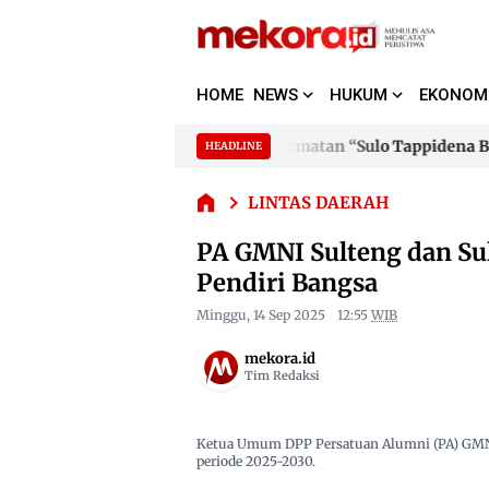
HOME
NEWS
HUKUM
EKONOM
PA GMNI
Sulteng
dan
Suhardi Duka Terima Gelar Kehormatan “Sulo Tappidena Balanip
HEADLINE
Skip
Sulbar
to
Suhardi Duka Terima Gelar Kehormatan “Sulo Tappidena Balanip
Dilantik,
LINTAS DAERAH
content
Arief
Hidayat :
PA GMNI Sulteng dan Sulb
Teladani
Pendiri Bangsa
Pendiri
Bangsa
Minggu, 14 Sep 2025
12:55
WIB
mekora.id
Tim Redaksi
Ketua Umum DPP Persatuan Alumni (PA) GMNI,
periode 2025-2030.