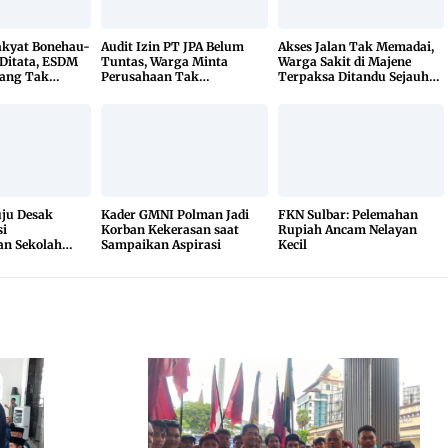
kyat Bonehau-
Audit Izin PT JPA Belum
Akses Jalan Tak Memadai,
Ditata, ESDM
Tuntas, Warga Minta
Warga Sakit di Majene
ang Tak
Perusahaan Tak
Terpaksa Ditandu Sejauh
hak Luar
Beraktivitas
10 Kilometer
u Desak
Kader GMNI Polman Jadi
FKN Sulbar: Pelemahan
i
Korban Kekerasan saat
Rupiah Ancam Nelayan
n Sekolah
Sampaikan Aspirasi
Kecil
a Hasil Uji
buka