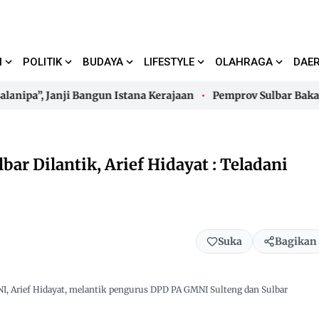
I
POLITIK
BUDAYA
LIFESTYLE
OLAHRAGA
DAE
a”, Janji Bangun Istana Kerajaan
Pemprov Sulbar Bakal Lel
a”, Janji Bangun Istana Kerajaan
Pemprov Sulbar Bakal Lel
ar Dilantik, Arief Hidayat : Teladani
Suka
Bagikan
 Arief Hidayat, melantik pengurus DPD PA GMNI Sulteng dan Sulbar