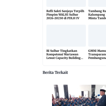
Refli Sakti Sanjaya Terpilh
Tambang Ra
Pimpim WALHI Sulbar
Kalumpang 
2026-20230 di PDLH IV
Minta Tamb
Dikuasai Pi
BI Sulbar Tingkatkan
GMNI Mamuj
Kompetensi Wartawan
Transparans
Lewat Capacity Building
Pembanguna
2026
Rakyat, Mint
Material Di
Berita Terkait