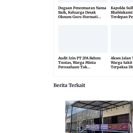
Dugaan Pencemaran Nama
Kapolda Sul
Baik, Keluarga Desak
Bhabinkamt
Oknum Guru Hormati
Terdepan P
Lembaga Adat Bonehau
TBC Lewat 
di 650 Desa
Audit Izin PT JPA Belum
Akses Jalan
Tuntas, Warga Minta
Warga Sakit
Perusahaan Tak
Terpaksa Di
Beraktivitas
10 Kilomete
Berita Terkait