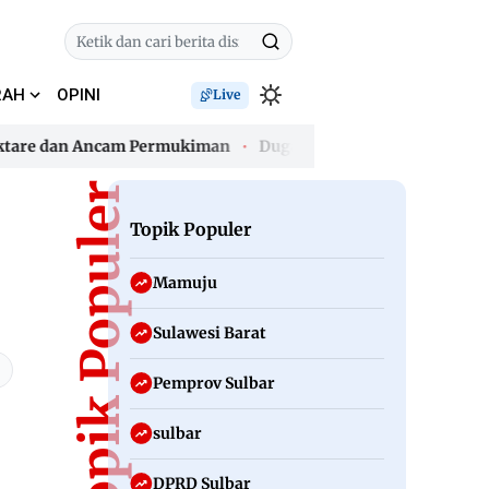
RAH
OPINI
Live
re dan Ancam Permukiman
Dugaan Pencemaran Nama Baik, K
re dan Ancam Permukiman
Topik Populer
Dugaan Pencemaran Nama Baik, K
Topik Populer
Mamuju
Sulawesi Barat
Pemprov Sulbar
sulbar
DPRD Sulbar