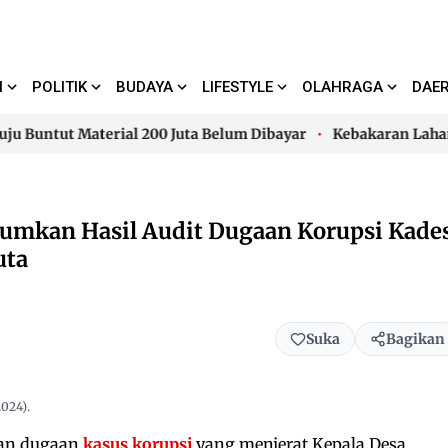
I
POLITIK
BUDAYA
LIFESTYLE
OLAHRAGA
DAE
ntut Material 200 Juta Belum Dibayar
Kebakaran Lahan di
ntut Material 200 Juta Belum Dibayar
Kebakaran Lahan di
umkan Hasil Audit Dugaan Korupsi Kade
uta
Suka
Bagikan
024).
an dugaan
kasus korupsi
yang menjerat Kepala Desa