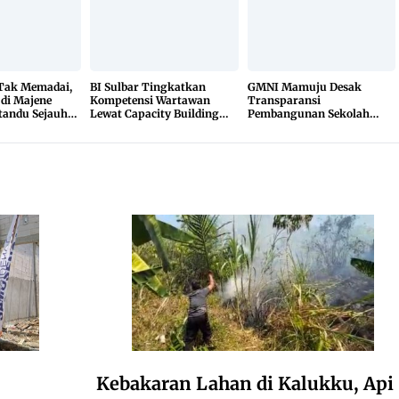
 Tak Memadai,
BI Sulbar Tingkatkan
GMNI Mamuju Desak
 di Majene
Kompetensi Wartawan
Transparansi
tandu Sejauh
Lewat Capacity Building
Pembangunan Sekolah
r
2026
Rakyat, Minta Hasil Uji
Material Dibuka
Kebakaran Lahan di Kalukku, Api