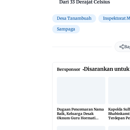
Dari 33 Derajat Celsius
Desa Tanambuah
Inspektorat
Sampaga
Ba
Disarankan untuk
Bersponsor
Dugaan Pencemaran Nama
Kapolda Sul
Baik, Keluarga Desak
Bhabinkamt
Oknum Guru Hormati
Terdepan P
Lembaga Adat Bonehau
TBC Lewat 
di 650 Desa