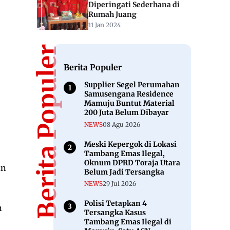
Diperingati Sederhana di
Rumah Juang
11 Jan 2024
Berita Populer
Berita Populer
Supplier Segel Perumahan
Samusengana Residence
Mamuju Buntut Material
200 Juta Belum Dibayar
NEWS
08 Agu 2026
Meski Kepergok di Lokasi
Tambang Emas Ilegal,
Oknum DPRD Toraja Utara
un
Belum Jadi Tersangka
NEWS
29 Jul 2026
Polisi Tetapkan 4
n
Tersangka Kasus
Tambang Emas Ilegal di