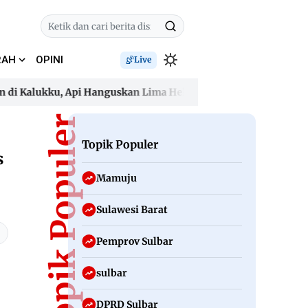
RAH
OPINI
Live
 Kalukku, Api Hanguskan Lima Hektare dan Ancam Permukima
 Kalukku, Api Hanguskan Lima Hektare dan Ancam Permukima
Topik Populer
Topik Populer
s
Mamuju
Sulawesi Barat
Pemprov Sulbar
sulbar
DPRD Sulbar