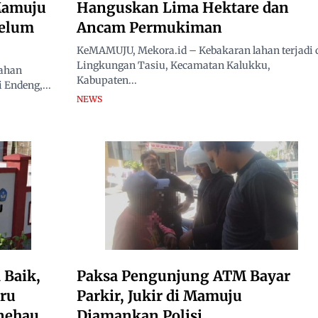
Mamuju
Hanguskan Lima Hektare dan
Belum
Ancam Permukiman
KeMAMUJU, Mekora.id – Kebakaran lahan terjadi 
Lingkungan Tasiu, Kecamatan Kalukku,
ahan
Kabupaten...
 Endeng,...
NEWS
Baik,
Paksa Pengunjung ATM Bayar
ru
Parkir, Jukir di Mamuju
nehau
Diamankan Polisi