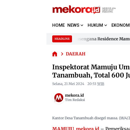
HOME
NEWS
HUKUM
EKONOM
Inspektorat
Mamuju
Umumkan
Supplier Segel Perumahan Samusengana Residence Mamuju Bu
HEADLINE
Skip
Hasil Audit
to
Supplier Segel Perumahan Samusengana Residence Mamuju Bu
Dugaan
DAERAH
content
Korupsi
Kades
Inspektorat Mamuju Um
Tanambuah,
Tanambuah, Total 600 J
Total 600
Juta
Selasa, 21 Mei 2024
20:53
WIB
mekora.id
Tim Redaksi
Kantor Desa Tanambuah disegel massa. (18/4/2
MAMUJU, mekora.id
– Pemeriksa