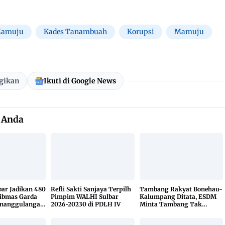
 Mamuju
Kades Tanambuah
Korupsi
Mamuju
gikan
Ikuti di Google News
 Anda
bar Jadikan 480
Refli Sakti Sanjaya Terpilh
Tambang Rakyat Bonehau-
ibmas Garda
Pimpim WALHI Sulbar
Kalumpang Ditata, ESDM
enanggulangan
2026-20230 di PDLH IV
Minta Tambang Tak
KETUK DOORS
Dikuasai Pihak Luar