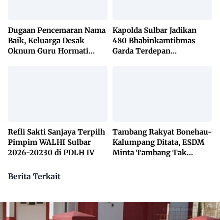
Dugaan Pencemaran Nama
Kapolda Sulbar Jadikan
Baik, Keluarga Desak
480 Bhabinkamtibmas
Oknum Guru Hormati
Garda Terdepan
Lembaga Adat Bonehau
Penanggulangan TBC
Lewat KETUK DOORS di
650 Desa
Refli Sakti Sanjaya Terpilh
Tambang Rakyat Bonehau-
Pimpim WALHI Sulbar
Kalumpang Ditata, ESDM
2026-20230 di PDLH IV
Minta Tambang Tak
Dikuasai Pihak Luar
Berita Terkait