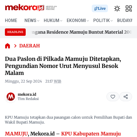
Live
Dua Paslon
HOME
NEWS
HUKUM
EKONOMI
POLITIK
BUDAYA
di Pilkada
an Samusengana Residence Mamuju Buntut Material 200 Juta B
Mamuju
HEADLINE
Skip
Ditetapkan,
an Samusengana Residence Mamuju Buntut Material 200 Juta B
Pengundian
to
DAERAH
Nomor Urut
content
Dua Paslon di Pilkada Mamuju Ditetapkan,
Menyusul
Besok
Pengundian Nomor Urut Menyusul Besok
Malam
Malam
Minggu, 22 Sep 2024
21:17
WIB
mekora.id
Tim Redaksi
KPU Mamuju tetapkan dua pasangan calon untuk Pemilihan Bupati dan
Wakil Bupati Mamuju.
MAMUJU
, Mekora.id
–
KPU Kabupaten Mamuju