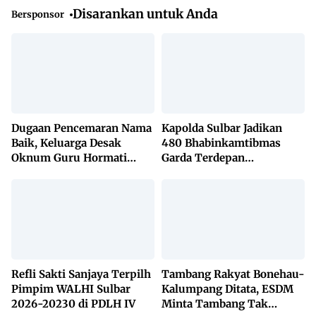
Disarankan untuk Anda
Bersponsor
Dugaan Pencemaran Nama
Kapolda Sulbar Jadikan
Baik, Keluarga Desak
480 Bhabinkamtibmas
Oknum Guru Hormati
Garda Terdepan
Lembaga Adat Bonehau
Penanggulangan TBC
Lewat KETUK DOORS di
650 Desa
Refli Sakti Sanjaya Terpilh
Tambang Rakyat Bonehau-
Pimpim WALHI Sulbar
Kalumpang Ditata, ESDM
2026-20230 di PDLH IV
Minta Tambang Tak