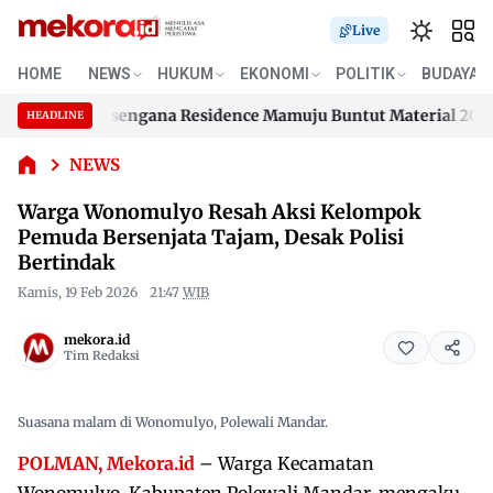
Live
Warga
HOME
NEWS
HUKUM
EKONOMI
POLITIK
BUDAYA
Wonomulyo
Resah Aksi
ahan Samusengana Residence Mamuju Buntut Material 200 Juta
HEADLINE
Kelompok
Skip
Pemuda
ahan Samusengana Residence Mamuju Buntut Material 200 Juta
to
NEWS
Bersenjata
content
Tajam,
Warga Wonomulyo Resah Aksi Kelompok
Desak
Pemuda Bersenjata Tajam, Desak Polisi
Polisi
Bertindak
Bertindak
Kamis, 19 Feb 2026
21:47
WIB
mekora.id
Tim Redaksi
Suasana malam di Wonomulyo, Polewali Mandar.
POLMAN, Mekora.id
– Warga Kecamatan
Wonomulyo, Kabupaten Polewali Mandar, mengaku