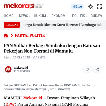
Live
PAN
Sulbar
HOME
NEWS
HUKUM
EKONOMI
POLITIK
BUDAYA
Berbagi
aik, Keluarga Desak Oknum Guru Hormati Lembaga Adat Bon
Sembako
HEADLINE
Skip
dengan
aik, Keluarga Desak Oknum Guru Hormati Lembaga Adat Bon
Ratusan
to
PARTAI POLITIK
Pekerjan
content
PAN Sulbar Berbagi Sembako dengan Ratusan
Non-
Formal
Pekerjan Non-Formal di Mamuju
di
Sabtu, 25 Okt 2025
10:44
WIB
Mamuju
mekora.id
Tim Redaksi
Sekjen DPP PAN Eko Patriot bersama Ketua DPW PAN Sulbar berfoto
dengan ratusan warga Mamuju. (Foto : Istimewa)
MAMUJU,
Mekora.id
– Dewan Pimpinan Wilayah
(
DPW
) Partai Amanat Nasional (PAN) Provinsi