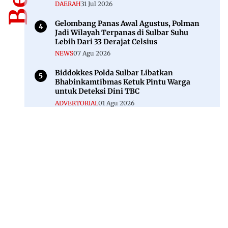
DAERAH
31 Jul 2026
Gelombang Panas Awal Agustus, Polman
Jadi Wilayah Terpanas di Sulbar Suhu
Lebih Dari 33 Derajat Celsius
NEWS
07 Agu 2026
Biddokkes Polda Sulbar Libatkan
Bhabinkamtibmas Ketuk Pintu Warga
untuk Deteksi Dini TBC
ADVERTORIAL
01 Agu 2026
Jl. Rajawali, Mamuju, Sulawesi Barat, 91515
082293842888
mekoramedia@gmail.com