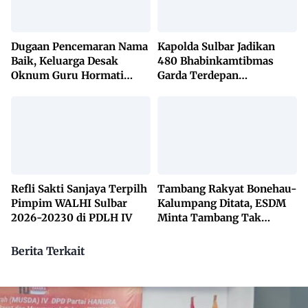
Dugaan Pencemaran Nama
Kapolda Sulbar Jadikan
Baik, Keluarga Desak
480 Bhabinkamtibmas
Oknum Guru Hormati
Garda Terdepan
Lembaga Adat Bonehau
Penanggulangan TBC
Lewat KETUK DOORS di
650 Desa
Refli Sakti Sanjaya Terpilh
Tambang Rakyat Bonehau-
Pimpim WALHI Sulbar
Kalumpang Ditata, ESDM
2026-20230 di PDLH IV
Minta Tambang Tak
Dikuasai Pihak Luar
Berita Terkait