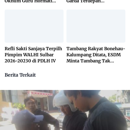
Oknum Guru Hormati
Garda Terdepan
Lembaga Adat Bonehau
Penanggulangan TBC
Lewat KETUK DOORS di
650 Desa
Refli Sakti Sanjaya Terpilh
Tambang Rakyat Bonehau-
Pimpim WALHI Sulbar
Kalumpang Ditata, ESDM
2026-20230 di PDLH IV
Minta Tambang Tak
Dikuasai Pihak Luar
Berita Terkait