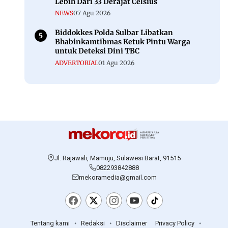
Lebih Dari 33 Derajat Celsius
NEWS
07 Agu 2026
Biddokkes Polda Sulbar Libatkan
Bhabinkamtibmas Ketuk Pintu Warga
untuk Deteksi Dini TBC
ADVERTORIAL
01 Agu 2026
Jl. Rajawali, Mamuju, Sulawesi Barat, 91515
082293842888
mekoramedia@gmail.com
Tentang kami
Redaksi
Disclaimer
Privacy Policy