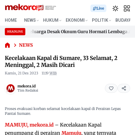
Live
HOME
NEWS
HUKUM
EKONOMI
POLITIK
BUDAYA
Kecelakaan
a Baik, Keluarga Desak Oknum Guru Hormati Lembaga Adat B
Kapal di
HEADLINE
Skip
Sumare, 33
a Baik, Keluarga Desak Oknum Guru Hormati Lembaga Adat B
Selamat, 2
to
NEWS
Meninggal,
content
Kecelakaan Kapal di Sumare, 33 Selamat, 2
2 Masih
Dicari
Meninggal, 2 Masih Dicari
Kamis, 21 Des 2023
11:19
WIB
mekora.id
Tim Redaksi
Proses evakuasi korban selamat kecelakaan kapal di Perairan Lepas
Pantai Sumare.
MAMUJU, mekora.id
– Kecelakaan Kapal
penumpang di perairan
Mamuju
, yang ternyata