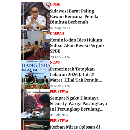
HOME
Sulawesi Barat Paling
Rawan Bencana, Pemda
Diminta Berbenah
08 Sep 2023
DAERAH
Kominfo dan Biro Hukum
Sulbar Akan Revisi Pergub
SPBE
29 Feb 2024
NEWS
Pemerintah Tetapkan
Lebaran 2026 Jatuh 21
Maret, Hilal Tak Penuhi
Kriteria
19 Mar 2026
PERISTIWA
Sempat Ngaku Dianiaya
Security, Warga Pasangkayu
Ini Terungkap Berulang
Terlibat Kasus Ninja Sawit
10 Feb 2026
PERISTIWA
Korban Miras Oplosan di