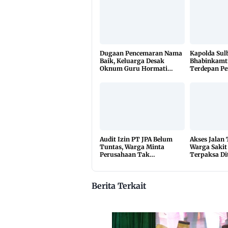
Dugaan Pencemaran Nama
Kapolda Sul
Baik, Keluarga Desak
Bhabinkamt
Oknum Guru Hormati
Terdepan P
Lembaga Adat Bonehau
TBC Lewat 
di 650 Desa
Audit Izin PT JPA Belum
Akses Jalan
Tuntas, Warga Minta
Warga Sakit
Perusahaan Tak
Terpaksa Di
Beraktivitas
10 Kilomete
Berita Terkait