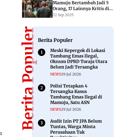
Mamuju Bertambah Jadi 5
Orang, 17 Lainnya Kritis di
RS
22 Sep 2025
Berita Populer
Berita Populer
Meski Kepergok di Lokasi
Tambang Emas Ilegal,
Oknum DPRD Toraja Utara
Belum Jadi Tersangka
NEWS
29 Jul 2026
Polisi Tetapkan 4
Tersangka Kasus
Tambang Emas Ilegal di
Mamuju, Satu ASN
NEWS
29 Jul 2026
Audit Izin PT JPA Belum
Tuntas, Warga Minta
Perusahaan Tak
u