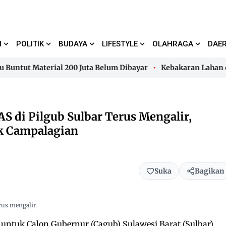
I
POLITIK
BUDAYA
LIFESTYLE
OLAHRAGA
DAE
ut Material 200 Juta Belum Dibayar
Kebakaran Lahan di K
ut Material 200 Juta Belum Dibayar
Kebakaran Lahan di K
 di Pilgub Sulbar Terus Mengalir,
k Campalagian
Suka
Bagikan
us mengalir.
ntuk Calon Gubernur (Cagub) Sulawesi Barat (Sulbar),