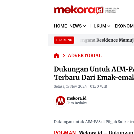
HOME
NEWS
HUKUM
EKONOM
Dukungan
Untuk AIM-
Supplier Segel Perumahan Samusengana Residence Mamuju Bunt
HEADLINE
Skip
PAS di Pilgub
to
Supplier Segel Perumahan Samusengana Residence Mamuju Bunt
Sulbar Terus
ADVERTORIAL
content
Mengalir,
Terbaru Dari
Dukungan Untuk AIM-PAS
Emak-emak
Terbaru Dari Emak-ema
Campalagian
Selasa, 19 Nov 2024
01:30
WIB
mekora.id
Tim Redaksi
Dukungan untuk AIM-PAS di Pilgub Sulbar ter
POLMAN
, Mekora.id
– Dukungan u