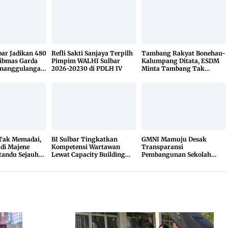
bar Jadikan 480
Refli Sakti Sanjaya Terpilh
Tambang Rakyat Bonehau-
ibmas Garda
Pimpim WALHI Sulbar
Kalumpang Ditata, ESDM
enanggulangan
2026-20230 di PDLH IV
Minta Tambang Tak
KETUK DOORS
Dikuasai Pihak Luar
 Tak Memadai,
BI Sulbar Tingkatkan
GMNI Mamuju Desak
 di Majene
Kompetensi Wartawan
Transparansi
tandu Sejauh
Lewat Capacity Building
Pembangunan Sekolah
r
2026
Rakyat, Minta Hasil Uji
Material Dibuka