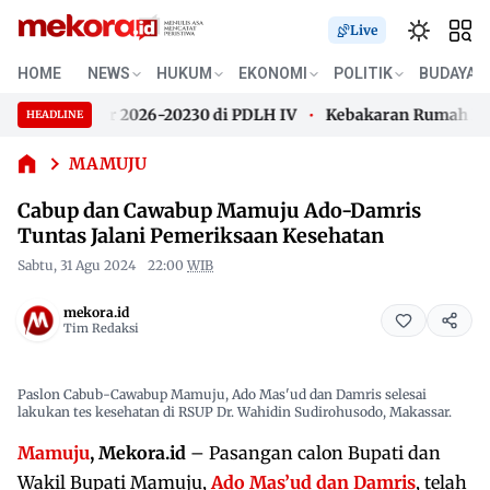
Live
HOME
NEWS
HUKUM
EKONOMI
POLITIK
BUDAYA
Cabup dan
Cawabup
ALHI Sulbar 2026-20230 di PDLH IV
Kebakaran Rumah Panggu
HEADLINE
Mamuju
Skip
Ado-Damris
ALHI Sulbar 2026-20230 di PDLH IV
Kebakaran Rumah Panggu
to
MAMUJU
Tuntas
content
Jalani
Cabup dan Cawabup Mamuju Ado-Damris
Pemeriksaan
Tuntas Jalani Pemeriksaan Kesehatan
Kesehatan
Sabtu, 31 Agu 2024
22:00
WIB
mekora.id
Tim Redaksi
Paslon Cabub-Cawabup Mamuju, Ado Mas'ud dan Damris selesai
lakukan tes kesehatan di RSUP Dr. Wahidin Sudirohusodo, Makassar.
Mamuju
, Mekora.id
– Pasangan calon Bupati dan
Wakil Bupati Mamuju,
Ado Mas’ud dan Damris
, telah