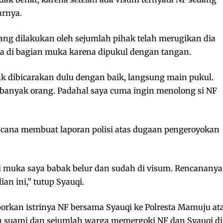
arnya.
ng dilakukan oleh sejumlah pihak telah merugikan dia
a di bagian muka karena dipukul dengan tangan.
ak dibicarakan dulu dengan baik, langsung main pukul.
h banyak orang. Padahal saya cuma ingin menolong si NF
encana membuat laporan polisi atas dugaan pengeroyokan
ni muka saya babak belur dan sudah di visum. Rencananya
an ini,” tutup Syauqi.
rkan istrinya NF bersama Syauqi ke Polresta Mamuju at
ah suami dan sejumlah warga memergoki NF dan Syauqi di