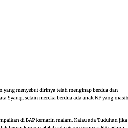
 yang menyebut dirinya telah menginap berdua dan
ta Syauqi, selain mereka berdua ada anak NF yang masi
sampaikan di BAP kemarin malam. Kalau ada Tuduhan jika
dak benar, karena setelah ada visum ternyata NF sedang