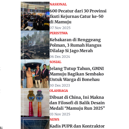
NASIONAL
600 Pecatur dari 30 Provinsi
Ikuti Kejurnas Catur ke-50
di Mamuju
07 Nov 2025
PERISTIWA
Kebakaran di Renggeang
Polman, 3 Rumah Hangus
Dilalap Si Jago Merah
06 Des 2024
SOSIAL
k
Jelang Tutup Tahun, GMNI
Mamuju Bagikan Sembako
Untuk Warga di Bonehau
30 Des 2023
g
OLAHRAGA
Dibuat di China, Ini Makna
dan Filosofi di Balik Desain
Medali “Mamuju Run 2025”
03 Nov 2025
NEWS
Kadis PUPR dan Kontraktor
li