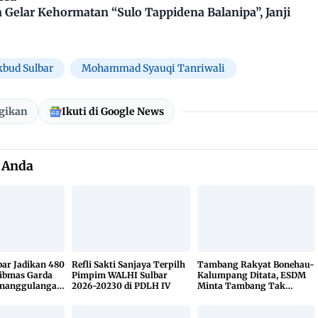
Gelar Kehormatan “Sulo Tappidena Balanipa”, Janji
kbud Sulbar
Mohammad Syauqi Tanriwali
gikan
Ikuti di Google News
 Anda
bar Jadikan 480
Refli Sakti Sanjaya Terpilh
Tambang Rakyat Bonehau-
ibmas Garda
Pimpim WALHI Sulbar
Kalumpang Ditata, ESDM
enanggulangan
2026-20230 di PDLH IV
Minta Tambang Tak
KETUK DOORS
Dikuasai Pihak Luar