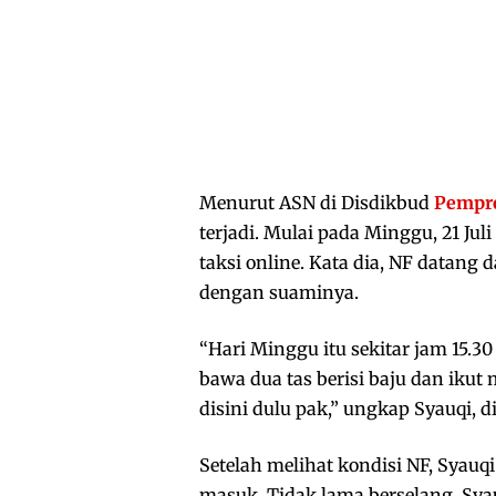
Menurut ASN di Disdikbud
Pempro
terjadi. Mulai pada Minggu, 21 Jul
taksi online. Kata dia, NF datan
dengan suaminya.
“Hari Minggu itu sekitar jam 15.3
bawa dua tas berisi baju dan iku
disini dulu pak,” ungkap Syauqi, 
Setelah melihat kondisi NF, Syauq
masuk. Tidak lama berselang, Sy