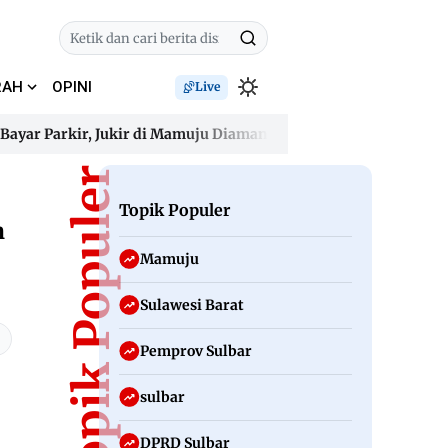
RAH
OPINI
Live
Parkir, Jukir di Mamuju Diamankan Polisi
Gelombang Panas 
Parkir, Jukir di Mamuju Diamankan Polisi
Topik Populer
Gelombang Panas 
Topik Populer
n
Mamuju
Sulawesi Barat
Pemprov Sulbar
sulbar
DPRD Sulbar