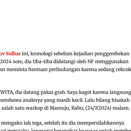
v Sulbar
ini, kronologi sebelum kejadian penggerebekan
i 2024 sore, dia tiba-tiba didatangi oleh NF menggunakan
g dan meminta bantuan perlindungan karena sedang cekco
0 WITA, dia datang pakai grab. Saya kaget karena langsun
t membawa anaknya yang masih kecil. Lalu bilang bisakah
di salah satu warkop di Mamuju, Rabu, (24/7/2024) malam.
i mengaku tak tega, setelah itu dia mempersilahkannya
auqi mengaku, langsung berangkat ke pasar untuk membe