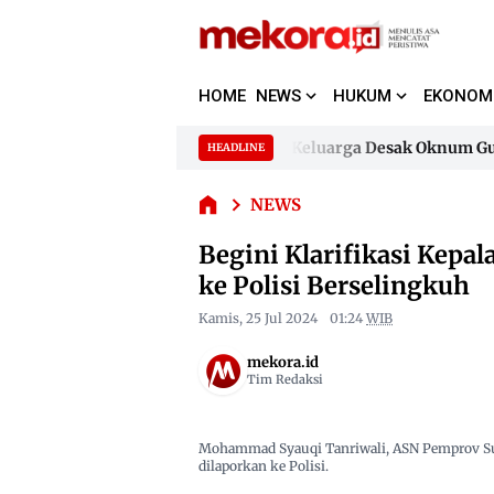
HOME
NEWS
HUKUM
EKONOM
Begini
Klarifikasi
Dugaan Pencemaran Nama Baik, Keluarga Desak Oknum Guru H
HEADLINE
Skip
Kepala Seksi
to
Dugaan Pencemaran Nama Baik, Keluarga Desak Oknum Guru H
Disdikbud
NEWS
content
Sulbar Pasca
Dilaporkan
Begini Klarifikasi Kepal
ke Polisi
ke Polisi Berselingkuh
Berselingkuh
Kamis, 25 Jul 2024
01:24
WIB
mekora.id
Tim Redaksi
Mohammad Syauqi Tanriwali, ASN Pemprov Sul
dilaporkan ke Polisi.