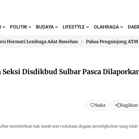
I
POLITIK
BUDAYA
LIFESTYLE
OLAHRAGA
DAE
ormati Lembaga Adat Bonehau
Paksa Pengunjung ATM Bayar 
ormati Lembaga Adat Bonehau
Paksa Pengunjung ATM Bayar 
a Seksi Disdikbud Sulbar Pasca Dilaporka
Suka
Bagikan
bar memberikan hak jawab atas tuduhaan dugaan perseligkuhan yang telah