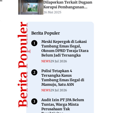
Dilaporkan Terkait Dugaan
Korupsi Pembangunan
Rujab Wabup Mamuju
26 Mei 2025
a
Berita Populer
Berita Populer
Meski Kepergok di Lokasi
Tambang Emas Ilegal,
Oknum DPRD Toraja Utara
Belum Jadi Tersangka
NEWS
29 Jul 2026
Polisi Tetapkan 4
Tersangka Kasus
Tambang Emas Ilegal di
Mamuju, Satu ASN
NEWS
29 Jul 2026
Audit Izin PT JPA Belum
Tuntas, Warga Minta
Perusahaan Tak