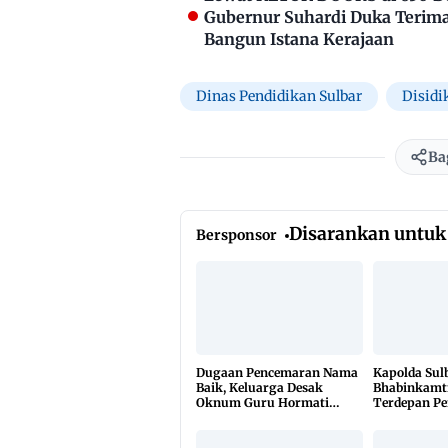
Gubernur Suhardi Duka Terima 
Bangun Istana Kerajaan
Dinas Pendidikan Sulbar
Disidi
Ba
Disarankan untuk
Bersponsor
Dugaan Pencemaran Nama
Kapolda Sul
Baik, Keluarga Desak
Bhabinkamt
Oknum Guru Hormati
Terdepan P
Lembaga Adat Bonehau
TBC Lewat 
di 650 Desa