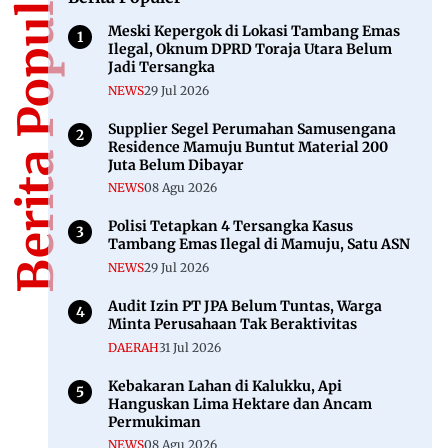
26 Jan 2026
ADVERTORIAL
Pembahasan Revisi RTRW di DPRD Sulbar
Berlangsung Alot
12 Jun 2024
INTERNASIONAL
Pemerintah Minta WNI Tinggalkan Israel
dan Palestina
10 Okt 2023
EKONOMI
NTP Sulbar November 2025 Anjlok 2,8
Persen, Picu Daya Beli Petani Tertekan
01 Des 2025
Berita Populer
Meski Kepergok di Lokasi Tambang Emas