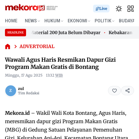
Live
Wawali
HOME
NEWS
HUKUM
EKONOMI
POLITIK
BUDAYA
Agus
Haris
 Buntut Material 200 Juta Belum Dibayar
Kebakaran Lahan
HEADLINE
Resmikan
Skip
Dapur
 Buntut Material 200 Juta Belum Dibayar
Kebakaran Lahan
to
ADVERTORIAL
Gizi
content
Program
Wawali Agus Haris Resmikan Dapur Gizi
Makan
Program Makan Gratis di Bontang
Gratis di
Bontang
Minggu, 17 Agu 2025
13:32
WIB
zul
Tim Redaksi
Mekora.id
– Wakil Wali Kota Bontang, Agus Haris,
meresmikan dapur gizi Program Makan Gratis
(MBG) di Gedung Satuan Pelayanan Pemenuhan
Gizi, Kelurahan Api-Api, Kecamatan Bontang Utara,