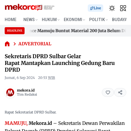
Live
HOME
NEWS
HUKUM
EKONOMI
POLITIK
BUDAYA
na Residence Mamuju Buntut Material 200 Juta Belum Dibayar
HEADLINE
Sekretaris DPRD Sulbar
Skip
Gelar
na Residence Mamuju Buntut Material 200 Juta Belum Dibayar
to
ADVERTORIAL
Rapat Mantapkan Launching
content
Gedung Baru DPRD
Sekretaris DPRD Sulbar Gelar
Rapat Mantapkan Launching Gedung Baru
DPRD
Jumat, 6 Sep 2024
20:53
WIB
mekora.id
Tim Redaksi
Rapat Sekretariat DPRD Sulbar.
MAMUJU,
Mekora.id
– Sekretaris Dewan Perwakilan
Rakyat Daerah (DPRD) Provinsi Sulawesi Barat