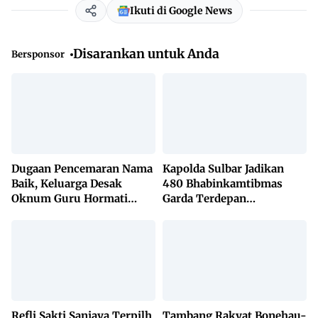
Ikuti di Google News
Disarankan untuk Anda
Bersponsor
Dugaan Pencemaran Nama
Kapolda Sulbar Jadikan
Baik, Keluarga Desak
480 Bhabinkamtibmas
Oknum Guru Hormati
Garda Terdepan
Lembaga Adat Bonehau
Penanggulangan TBC
Lewat KETUK DOORS di
650 Desa
Refli Sakti Sanjaya Terpilh
Tambang Rakyat Bonehau-