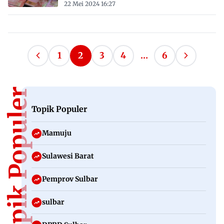
22 Mei 2024 16:27
Paginasi
1
2
3
4
…
6
Halaman
Halama
pos
Sebelumnya
Berikutn
Topik Populer
Topik Populer
Mamuju
Sulawesi Barat
Pemprov Sulbar
sulbar