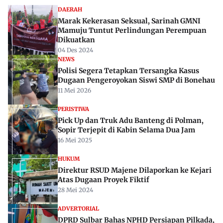
DAERAH
Marak Kekerasan Seksual, Sarinah GMNI
Mamuju Tuntut Perlindungan Perempuan
Dikuatkan
04 Des 2024
NEWS
Polisi Segera Tetapkan Tersangka Kasus
Dugaan Pengeroyokan Siswi SMP di Bonehau
11 Mei 2026
PERISTIWA
Pick Up dan Truk Adu Banteng di Polman,
Sopir Terjepit di Kabin Selama Dua Jam
16 Mei 2025
HUKUM
Direktur RSUD Majene Dilaporkan ke Kejari
Atas Dugaan Proyek Fiktif
28 Mei 2024
ADVERTORIAL
DPRD Sulbar Bahas NPHD Persiapan Pilkada,