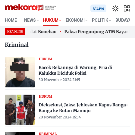
Live
HOME
NEWS
HUKUM
EKONOMI
POLITIK
BUDAYA
 Lembaga Adat Bonehau
Paksa Pengunjung ATM Bayar Parkir
HEADLINE
Skip
 Lembaga Adat Bonehau
Paksa Pengunjung ATM Bayar Parkir
Kriminal
to
content
HUKUM
Bacok Rekannya di Warung, Pria di
Kalukku Diciduk Polisi
30 November 2024 21:15
HUKUM
Dieksekusi, Jaksa Jebloskan Kapus Ranga-
Ranga ke Rutan Mamuju
20 November 2024 16:34
KRIMINAL