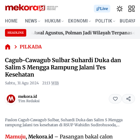
Live
Cagub-
HOME
NEWS
HUKUM
EKONOMI
POLITIK
BUDAYA
Cawagub
Sulbar
ang Panas Awal Agustus, Polman Jadi Wilayah Terpanas di Sulba
HEADLINE
Suhardi
Skip
Duka dan
ang Panas Awal Agustus, Polman Jadi Wilayah Terpanas di Sulba
to
PILKADA
Salim S
content
Mengga
Cagub-Cawagub Sulbar Suhardi Duka dan
Rampung
Salim S Mengga Rampung Jalani Tes
Jalani Tes
Kesehatan
Kesehatan
Sabtu, 31 Agu 2024
21:13
WIB
mekora.id
Tim Redaksi
Paslon Cagub Cawagub Sulbar, Suhardi Duka dan Salim S Mengga
rampung Jalani tes kesehatan di RSUP Wahidin Sudirohusoda,
Makassar.
Mamuju
, Mekora.id
– Pasangan bakal calon