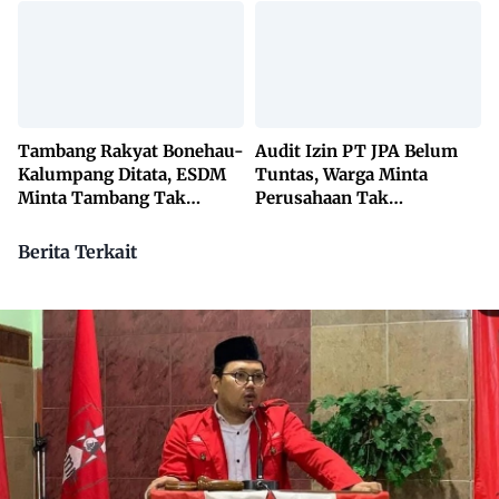
Lewat KETUK DOORS di
650 Desa
Tambang Rakyat Bonehau-
Audit Izin PT JPA Belum
Kalumpang Ditata, ESDM
Tuntas, Warga Minta
Minta Tambang Tak
Perusahaan Tak
Dikuasai Pihak Luar
Beraktivitas
Berita Terkait