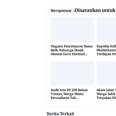
Disarankan untuk
Bersponsor
Dugaan Pencemaran Nama
Kapolda Sul
Baik, Keluarga Desak
Bhabinkamt
Oknum Guru Hormati
Terdepan P
Lembaga Adat Bonehau
TBC Lewat 
di 650 Desa
Audit Izin PT JPA Belum
Akses Jalan
Tuntas, Warga Minta
Warga Sakit
Perusahaan Tak
Terpaksa Di
Beraktivitas
10 Kilomete
Berita Terkait