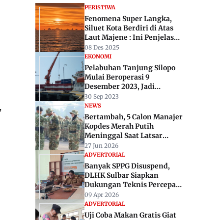
PERISTIWA
Fenomena Super Langka,
Siluet Kota Berdiri di Atas
Laut Majene : Ini Penjelasan
Ahli
08 Des 2025
EKONOMI
Pelabuhan Tanjung Silopo
Mulai Beroperasi 9
Desember 2023, Jadi
Penghubung Sulbar-
30 Sep 2023
Malaysia
NEWS
,
Bertambah, 5 Calon Manajer
Kopdes Merah Putih
Meninggal Saat Latsar
Militer
27 Jun 2026
ADVERTORIAL
Banyak SPPG Disuspend,
DLHK Sulbar Siapkan
Dukungan Teknis Percepat
Perbaikan IPAL
09 Apr 2026
ADVERTORIAL
Uji Coba Makan Gratis Giat