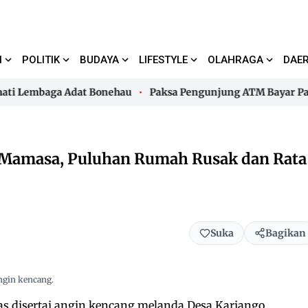
I
POLITIK
BUDAYA
LIFESTYLE
OLAHRAGA
DAE
Lembaga Adat Bonehau
Paksa Pengunjung ATM Bayar Parkir,
Lembaga Adat Bonehau
Paksa Pengunjung ATM Bayar Parkir,
 Mamasa, Puluhan Rumah Rusak dan Rata
Suka
Bagikan
ngin kencang.
s disertai angin kencang melanda Desa Kariango,