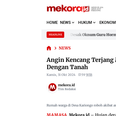
HOME
NEWS
HUKUM
EKONOM
Angin
Kencang
Terjang
Pencemaran Nama Baik, Keluarga Desak Oknum Guru Hormati 
HEADLINE
Skip
Mamasa,
to
Pencemaran Nama Baik, Keluarga Desak Oknum Guru Hormati 
Puluhan
NEWS
content
Rumah
Rusak
Angin Kencang Terjang
dan Rata
Dengan Tanah
Dengan
Tanah
Kamis, 31 Okt 2024
17:59
WIB
mekora.id
Tim Redaksi
Rumah warga di Desa Kariongo roboh akibat a
MAMASA
, Mekora.id
– Hujan dera