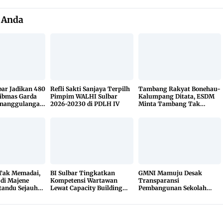
 Anda
bar Jadikan 480
Refli Sakti Sanjaya Terpilh
Tambang Rakyat Bonehau-
ibmas Garda
Pimpim WALHI Sulbar
Kalumpang Ditata, ESDM
enanggulangan
2026-20230 di PDLH IV
Minta Tambang Tak
KETUK DOORS
Dikuasai Pihak Luar
 Tak Memadai,
BI Sulbar Tingkatkan
GMNI Mamuju Desak
 di Majene
Kompetensi Wartawan
Transparansi
tandu Sejauh
Lewat Capacity Building
Pembangunan Sekolah
r
2026
Rakyat, Minta Hasil Uji
Material Dibuka