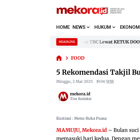
HOME
NEWS
HUKUM
EKONOM
as Garda Terdepan Penanggulangan TBC Lewat KETUK DOORS di
HEADLINE
5
Skip
Rekomendasi
to
as Garda Terdepan Penanggulangan TBC Lewat KETUK DOORS di
Takjil Buka
FOOD
content
Puasa Segar
5 Rekomendasi Takjil Bu
dan Bergizi
Minggu, 2 Mar 2025
19:06
WIB
mekora.id
Tim Redaksi
Ilustrasi : Menu Buka Puasa
MAMUJU, Mekora.id
– Bulan suci
memasuki hari kedua. Dengan men