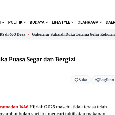
I
POLITIK
BUDAYA
LIFESTYLE
OLAHRAGA
DAE
 650 Desa
Gubernur Suhardi Duka Terima Gelar Kehormatan “
 650 Desa
Gubernur Suhardi Duka Terima Gelar Kehormatan “
ka Puasa Segar dan Bergizi
Suka
Bagikan
ramadan 1446
Hijriah/2025 masehi, tidak terasa telah
yambut bulan suci itu, mencari takjil atau makanan