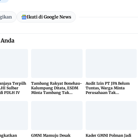
gikan
Ikuti di Google News
 Anda
Sanjaya Terpilh
Tambang Rakyat Bonehau-
Audit Izin PT JPA Belum
HI Sulbar
Kalumpang Ditata, ESDM
Tuntas, Warga Minta
di PDLH IV
Minta Tambang Tak
Perusahaan Tak
Dikuasai Pihak Luar
Beraktivitas
ingkatkan
GMNI Mamuju Desak
Kader GMNI Polman Jadi