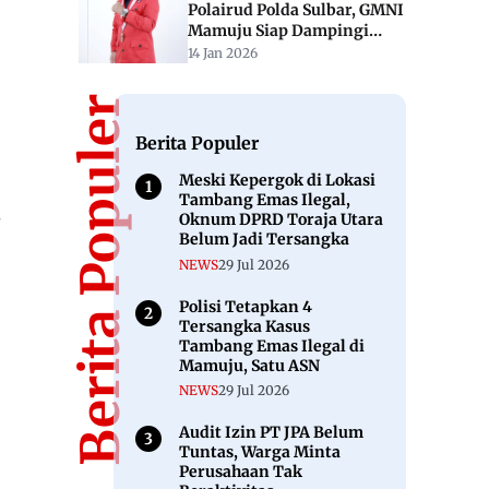
Polairud Polda Sulbar, GMNI
Mamuju Siap Dampingi
Nelayan
14 Jan 2026
Berita Populer
Berita Populer
Meski Kepergok di Lokasi
Tambang Emas Ilegal,
,
Oknum DPRD Toraja Utara
Belum Jadi Tersangka
NEWS
29 Jul 2026
Polisi Tetapkan 4
Tersangka Kasus
Tambang Emas Ilegal di
Mamuju, Satu ASN
NEWS
29 Jul 2026
Audit Izin PT JPA Belum
Tuntas, Warga Minta
Perusahaan Tak