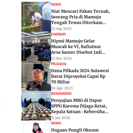
NEWS
Niat Mencari Pakan Ternak,
Seorang Pria di Mamuju
Tengah Tewas Diterkam
Buaya
23 Sep 2023
DAERAH
Hipmi Mamuju Gelar
Muscab ke VI, Rafiulnur
Arsa Santer Disebut Jadi
Ketua
21 Nov 2024
PILKADA
Dana Pilkada 2024 Sulawesi
Barat Diproyeksi Capai Rp
70 Miliar
30 Agu 2023
KESEHATAN
Penyajian MBG di Dapur
g
SPPG Karema Dijaga Ketat,
Kepala Satuan : Kebersihan
Tidak Bisa Ditawar
31 Jan 2026
NEWS
Dugaan Pungli Oknum