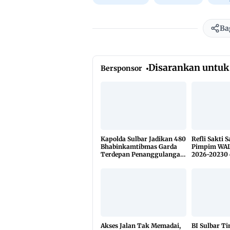
Ba
Disarankan untuk
Bersponsor
Kapolda Sulbar Jadikan 480
Refli Sakti 
Bhabinkamtibmas Garda
Pimpim WAL
Terdepan Penanggulangan
2026-20230 
TBC Lewat KETUK DOORS
di 650 Desa
Akses Jalan Tak Memadai,
BI Sulbar T