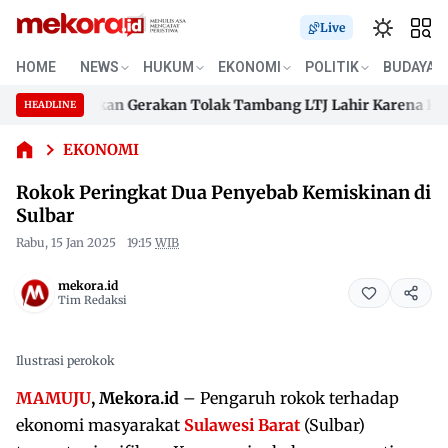
Live
HOME
NEWS
HUKUM
EKONOMI
POLITIK
BUDAYA
Rokok
ng Tegaskan Gerakan Tolak Tambang LTJ Lahir Karena Kesada
HEADLINE
Peringkat
Skip
Dua
ng Tegaskan Gerakan Tolak Tambang LTJ Lahir Karena Kesada
to
EKONOMI
Penyebab
content
Kemiskinan
Rokok Peringkat Dua Penyebab Kemiskinan di
di Sulbar
Sulbar
Rabu, 15 Jan 2025
19:15
WIB
mekora.id
Tim Redaksi
Ilustrasi perokok
MAMUJU
, Mekora.id
– Pengaruh rokok terhadap
ekonomi masyarakat
Sulawesi Barat
(Sulbar)