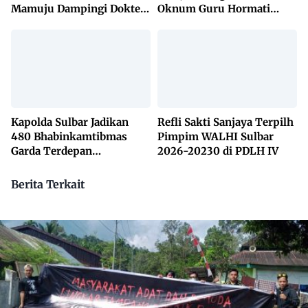
Mamuju Dampingi Dokter
Oknum Guru Hormati
Bhayangkara Periksa
Lembaga Adat Bonehau
Jenazah Mati Wajar
Kapolda Sulbar Jadikan
Refli Sakti Sanjaya Terpilh
480 Bhabinkamtibmas
Pimpim WALHI Sulbar
Garda Terdepan
2026-20230 di PDLH IV
Penanggulangan TBC
Lewat KETUK DOORS di
Berita Terkait
650 Desa