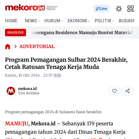
Live
HOME
NEWS
HUKUM
EKONOMI
POLITIK
BUDAYA
Program
Pemagangan
umahan Samusengana Residence Mamuju Buntut Material 200 Ju
HEADLINE
Sulbar 2024
Skip
Berakhir,
umahan Samusengana Residence Mamuju Buntut Material 200 Ju
to
ADVERTORIAL
Cetak
content
Ratusan
Program Pemagangan Sulbar 2024 Berakhir,
Tenaga
Cetak Ratusan Tenaga Kerja Muda
Kerja Muda
Kamis, 10 Okt 2024
22:55
WIB
mekora.id
Tim Redaksi
Program pemagangan 2024 di Sulawesi Barat berakhir.
MAMUJU
, Mekora.id
– Sebanyak 179 peserta
pemagangan tahun 2024 dari Dinas Tenaga Kerja