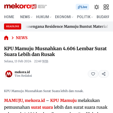
Live
HOME
NEWS
HUKUM
EKONOMI
POLITIK
BUDAYA
KPU
Mamuju
umahan Samusengana Residence Mamuju Buntut Material 200 Ju
HEADLINE
Musnahkan
Skip
4.606
umahan Samusengana Residence Mamuju Buntut Material 200 Ju
to
NEWS
Lembar
content
Surat Suara
KPU Mamuju Musnahkan 4.606 Lembar Surat
Lebih dan
Suara Lebih dan Rusak
Rusak
Selasa, 13 Feb 2024
22:49
WIB
mekora.id
Tim Redaksi
KPU Mamuju Musnahkan Surat Suara lebih dan rusak.
MAMUJU, mekora.id
–
KPU Mamuju
melakukan
pemusnahan
surat suara
lebih dan surat suara rusak