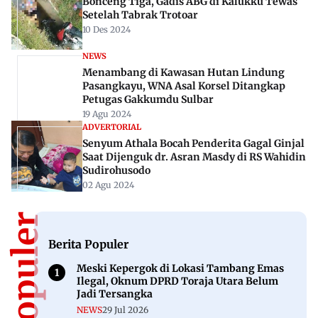
Bonceng Tiga, Gadis ABG di Kalukku Tewas
Setelah Tabrak Trotoar
10 Des 2024
NEWS
Menambang di Kawasan Hutan Lindung
Pasangkayu, WNA Asal Korsel Ditangkap
Petugas Gakkumdu Sulbar
19 Agu 2024
ADVERTORIAL
Senyum Athala Bocah Penderita Gagal Ginjal
Saat Dijenguk dr. Asran Masdy di RS Wahidin
Sudirohusodo
02 Agu 2024
Berita Populer
Meski Kepergok di Lokasi Tambang Emas
Ilegal, Oknum DPRD Toraja Utara Belum
Jadi Tersangka
NEWS
29 Jul 2026