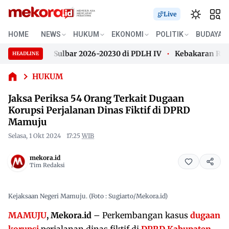
Live
Jaksa
Periksa 54
HOME
NEWS
HUKUM
EKONOMI
POLITIK
BUDAYA
Orang
pim WALHI Sulbar 2026-20230 di PDLH IV
Kebakaran Rumah P
Terkait
HEADLINE
Skip
Dugaan
pim WALHI Sulbar 2026-20230 di PDLH IV
Kebakaran Rumah P
Korupsi
to
HUKUM
Perjalanan
content
Jaksa Periksa 54 Orang Terkait Dugaan
Dinas
Fiktif di
Korupsi Perjalanan Dinas Fiktif di DPRD
DPRD
Mamuju
Mamuju
Selasa, 1 Okt 2024
17:25
WIB
mekora.id
Tim Redaksi
Kejaksaan Negeri Mamuju. (Foto : Sugiarto/Mekora.id)
MAMUJU
, Mekora.id
– Perkembangan kasus
dugaan
korupsi
perjalanan dinas fiktif di
DPRD Kabupaten