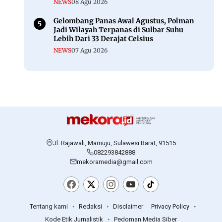
Berita Populer
Berita Populer
Meski Kepergok di Lokasi Tambang Emas
Ilegal, Oknum DPRD Toraja Utara Belum
Jadi Tersangka
NEWS
29 Jul 2026
Polisi Tetapkan 4 Tersangka Kasus
Tambang Emas Ilegal di Mamuju, Satu ASN
NEWS
29 Jul 2026
Audit Izin PT JPA Belum Tuntas, Warga
Minta Perusahaan Tak Beraktivitas
DAERAH
31 Jul 2026
Kebakaran Lahan di Kalukku, Api
Hanguskan Lima Hektare dan Ancam
Permukiman
NEWS
08 Agu 2026