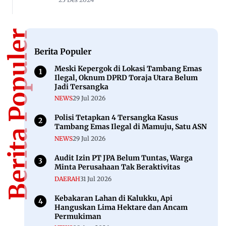
Perkuat Diseminasi Program JKN
18 Jun 2026
ADVERTORIAL
Agus Haris Tegaskan Akurasi Data
Kemiskinan Jadi Kunci Program Pemerintah
2026
22 Agu 2025
ADVERTORIAL
Andi Malik Ajak Petani di Kalukku Tertibkan
Kelompok Tani demi Bantuan yang Tepat
Sasaran
31 Mei 2025
ADVERTORIAL
Gubernur Sulbar Bahas Hilirisasi LTJ di
Mamuju Bersama Perminas
14 Mei 2026
DAERAH
Lansia di Balanipa Ditemukan Tewas di Parit
Setelah 5 Hari Tinggalkan Rumah
23 Des 2024