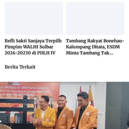
Lewat KETUK DOORS di
650 Desa
Refli Sakti Sanjaya Terpilh
Tambang Rakyat Bonehau-
Pimpim WALHI Sulbar
Kalumpang Ditata, ESDM
2026-20230 di PDLH IV
Minta Tambang Tak
Dikuasai Pihak Luar
Berita Terkait