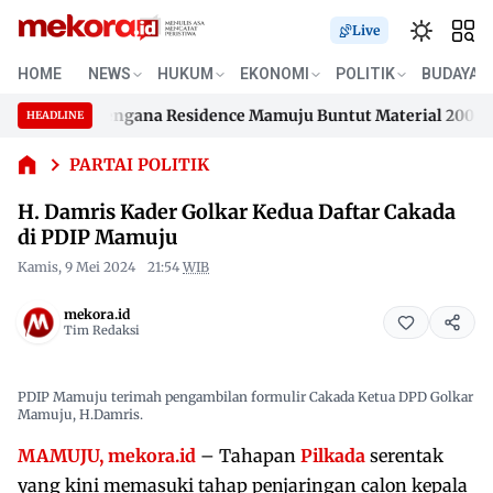
Live
H.
HOME
NEWS
HUKUM
EKONOMI
POLITIK
BUDAYA
Damris
han Samusengana Residence Mamuju Buntut Material 200 Juta 
Kader
HEADLINE
Skip
Golkar
han Samusengana Residence Mamuju Buntut Material 200 Juta 
Kedua
to
PARTAI POLITIK
Daftar
content
H. Damris Kader Golkar Kedua Daftar Cakada
Cakada
di PDIP
di PDIP Mamuju
Mamuju
Kamis, 9 Mei 2024
21:54
WIB
mekora.id
Tim Redaksi
PDIP Mamuju terimah pengambilan formulir Cakada Ketua DPD Golkar
Mamuju, H.Damris.
MAMUJU, mekora.id
– Tahapan
Pilkada
serentak
yang kini memasuki tahap penjaringan calon kepala