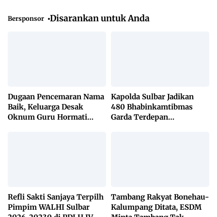
Disarankan untuk Anda
Bersponsor
Dugaan Pencemaran Nama
Kapolda Sulbar Jadikan
Baik, Keluarga Desak
480 Bhabinkamtibmas
Oknum Guru Hormati
Garda Terdepan
Lembaga Adat Bonehau
Penanggulangan TBC
Lewat KETUK DOORS di
650 Desa
Refli Sakti Sanjaya Terpilh
Tambang Rakyat Bonehau-
Pimpim WALHI Sulbar
Kalumpang Ditata, ESDM