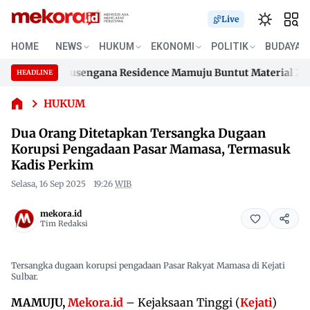
Live
Dua Orang
Ditetapkan
HOME
NEWS
HUKUM
EKONOMI
POLITIK
BUDAYA
Tersangka
mahan Samusengana Residence Mamuju Buntut Material 200 Jut
Dugaan
HEADLINE
Skip
Korupsi
mahan Samusengana Residence Mamuju Buntut Material 200 Jut
Pengadaan
to
HUKUM
Pasar
content
Dua Orang Ditetapkan Tersangka Dugaan
Mamasa,
Termasuk
Korupsi Pengadaan Pasar Mamasa, Termasuk
Kadis
Kadis Perkim
Perkim
Selasa, 16 Sep 2025
19:26
WIB
mekora.id
Tim Redaksi
Tersangka dugaan korupsi pengadaan Pasar Rakyat Mamasa di Kejati
Sulbar.
MAMUJU,
Mekora.id
– Kejaksaan Tinggi (
Kejati
)