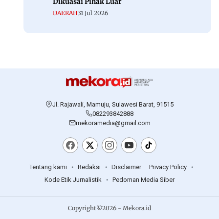
Dikuasai Pihak Luar
DAERAH
31 Jul 2026
Jl. Rajawali, Mamuju, Sulawesi Barat, 91515
082293842888
mekoramedia@gmail.com
Tentang kami
Redaksi
Disclaimer
Privacy Policy
Kode Etik Jurnalistik
Pedoman Media Siber
Copyright©2026 - Mekora.id