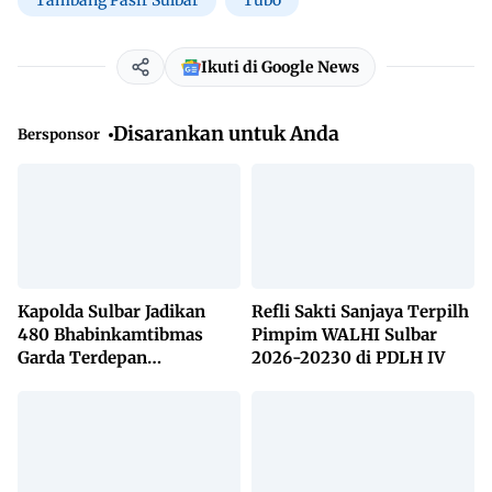
Ikuti di Google News
Disarankan untuk Anda
Bersponsor
Kapolda Sulbar Jadikan
Refli Sakti Sanjaya Terpilh
480 Bhabinkamtibmas
Pimpim WALHI Sulbar
Garda Terdepan
2026-20230 di PDLH IV
Penanggulangan TBC
Lewat KETUK DOORS di
650 Desa