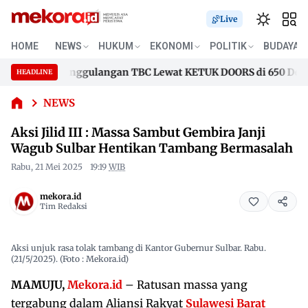
Live
Aksi Jilid
HOME
NEWS
HUKUM
EKONOMI
POLITIK
BUDAYA
III : Massa
Sambut
epan Penanggulangan TBC Lewat KETUK DOORS di 650 Desa
HEADLINE
Gembira
Skip
Janji
epan Penanggulangan TBC Lewat KETUK DOORS di 650 Desa
to
NEWS
Wagub
content
Sulbar
Aksi Jilid III : Massa Sambut Gembira Janji
Hentikan
Wagub Sulbar Hentikan Tambang Bermasalah
Tambang
Bermasalah
Rabu, 21 Mei 2025
19:19
WIB
mekora.id
Tim Redaksi
Aksi unjuk rasa tolak tambang di Kantor Gubernur Sulbar. Rabu.
(21/5/2025). (Foto : Mekora.id)
MAMUJU,
Mekora.id
– Ratusan massa yang
tergabung dalam Aliansi Rakyat
Sulawesi Barat