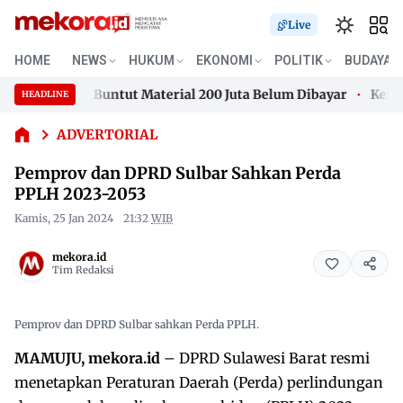
Live
Pemprov
HOME
NEWS
HUKUM
EKONOMI
POLITIK
BUDAYA
dan
e Mamuju Buntut Material 200 Juta Belum Dibayar
Kebakara
DPRD
HEADLINE
Skip
Sulbar
e Mamuju Buntut Material 200 Juta Belum Dibayar
Kebakara
Sahkan
to
ADVERTORIAL
Perda
content
Pemprov dan DPRD Sulbar Sahkan Perda
PPLH
2023-
PPLH 2023-2053
2053
Kamis, 25 Jan 2024
21:32
WIB
mekora.id
Tim Redaksi
Pemprov dan DPRD Sulbar sahkan Perda PPLH.
MAMUJU, mekora.id
– DPRD Sulawesi Barat resmi
menetapkan Peraturan Daerah (Perda) perlindungan