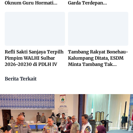
Oknum Guru Hormati
Garda Terdepan
Lembaga Adat Bonehau
Penanggulangan TBC
Lewat KETUK DOORS di
650 Desa
Refli Sakti Sanjaya Terpilh
Tambang Rakyat Bonehau-
Pimpim WALHI Sulbar
Kalumpang Ditata, ESDM
2026-20230 di PDLH IV
Minta Tambang Tak
Dikuasai Pihak Luar
Berita Terkait