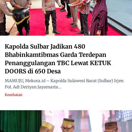
Kapolda Sulbar Jadikan 480
Bhabinkamtibmas Garda Terdepan
Penanggulangan TBC Lewat KETUK
DOORS di 650 Desa
MAMUJU, Mekora.id – Kapolda Sulawesi Barat (Sulbar) Irjen
Pol. Adi Deriyan Jayamarta...
Kesehatan