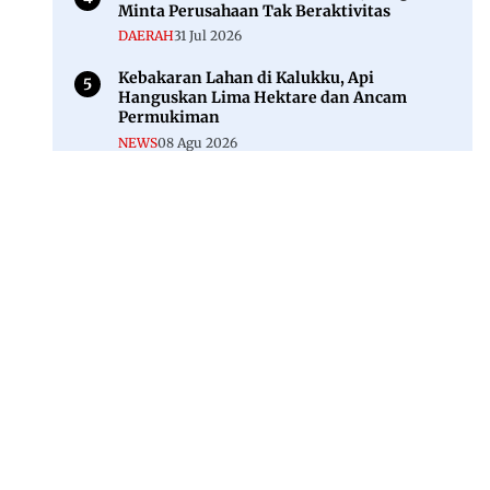
Minta Perusahaan Tak Beraktivitas
DAERAH
31 Jul 2026
Kebakaran Lahan di Kalukku, Api
Hanguskan Lima Hektare dan Ancam
Permukiman
NEWS
08 Agu 2026
Jl. Rajawali, Mamuju, Sulawesi Barat, 91515
082293842888
mekoramedia@gmail.com
Tentang kami
Redaksi
Disclaimer
Privacy Policy