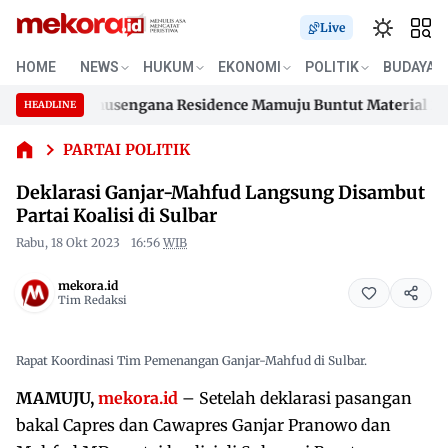
Live
HOME
NEWS
HUKUM
EKONOMI
POLITIK
BUDAYA
Deklarasi
Ganjar-
umahan Samusengana Residence Mamuju Buntut Material 200 Jut
HEADLINE
Mahfud
Skip
Langsung
umahan Samusengana Residence Mamuju Buntut Material 200 Jut
to
PARTAI POLITIK
Disambut
content
Partai
Deklarasi Ganjar-Mahfud Langsung Disambut
Koalisi di
Partai Koalisi di Sulbar
Sulbar
Rabu, 18 Okt 2023
16:56
WIB
mekora.id
Tim Redaksi
Rapat Koordinasi Tim Pemenangan Ganjar-Mahfud di Sulbar.
MAMUJU,
mekora.id
– Setelah deklarasi pasangan
bakal Capres dan Cawapres Ganjar Pranowo dan