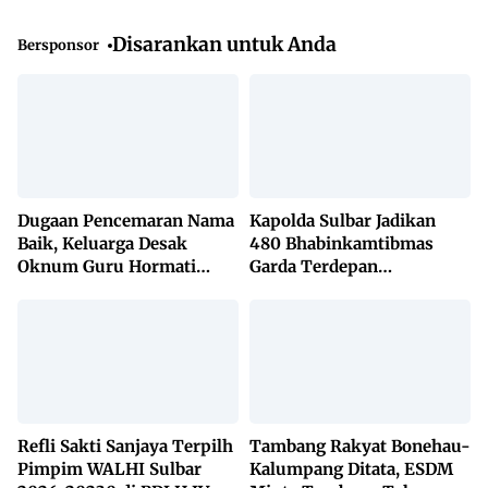
Disarankan untuk Anda
Bersponsor
Dugaan Pencemaran Nama
Kapolda Sulbar Jadikan
Baik, Keluarga Desak
480 Bhabinkamtibmas
Oknum Guru Hormati
Garda Terdepan
Lembaga Adat Bonehau
Penanggulangan TBC
Lewat KETUK DOORS di
650 Desa
Refli Sakti Sanjaya Terpilh
Tambang Rakyat Bonehau-
Pimpim WALHI Sulbar
Kalumpang Ditata, ESDM